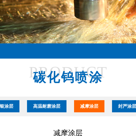
PRODUCT
碳化钨喷涂
银涂层
高温耐磨涂层
减摩涂层
封严涂
减摩涂层