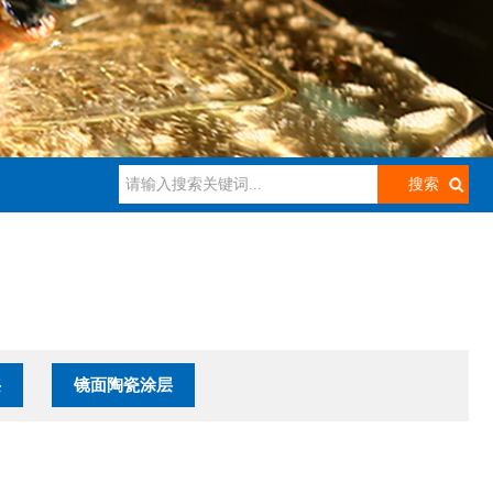
层
镜面陶瓷涂层